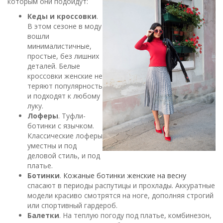
которым они подойдут:
Кеды и кроссовки
.
В этом сезоне в моду
вошли
минималистичные,
простые, без лишних
деталей. Белые
кроссовки женские не
теряют популярность
и подходят к любому
луку.
Лоферы
. Туфли-
ботинки с язычком.
Классические лоферы
уместны и под
деловой стиль, и под
платье.
Ботинки
.
Кожаные ботинки женские на весну
спасают в периоды распутицы и прохлады. Аккуратные
модели красиво смотрятся на ноге, дополняя строгий
или спортивный гардероб.
Балетки
. На теплую погоду под платье, комбинезон,